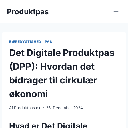
Skip
Produktpas
to
content
BÆREDYGTIGHED
|
PAS
Det Digitale Produktpas
(DPP): Hvordan det
bidrager til cirkulær
økonomi
Af
Produktpas.dk
26. December 2024
Hvad er Det Digitale