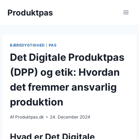
Skip
Produktpas
to
content
BÆREDYGTIGHED
|
PAS
Det Digitale Produktpas
(DPP) og etik: Hvordan
det fremmer ansvarlig
produktion
Af
Produktpas.dk
24. December 2024
Hvad er Det Digitale