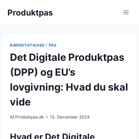
Skip
Produktpas
to
content
BÆREDYGTIGHED
|
PAS
Det Digitale Produktpas
(DPP) og EU’s
lovgivning: Hvad du skal
vide
Af
Produktpas.dk
13. December 2024
Hvad er Det Digitale