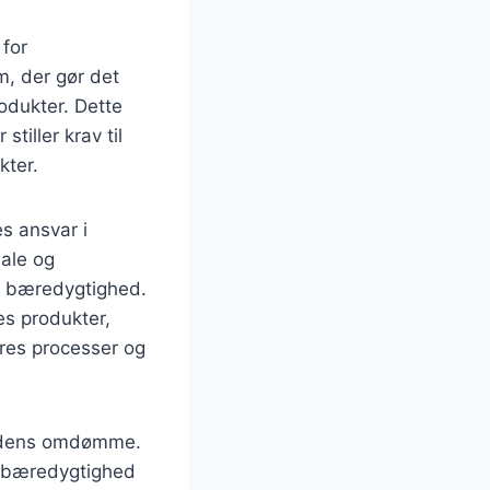
 for
m, der gør det
odukter. Dette
tiller krav til
kter.
s ansvar i
nale og
og bæredygtighed.
es produkter,
eres processer og
hedens omdømme.
 bæredygtighed