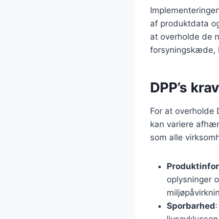
Implementeringen 
af produktdata og
at overholde de n
forsyningskæde, h
DPP’s kra
For at overholde
kan variere afhæn
som alle virksomh
Produktinfo
oplysninger 
miljøpåvirkni
Sporbarhed
livscyklussen,