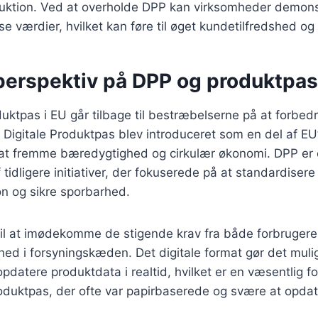
duktion. Ved at overholde DPP kan virksomheder demons
 værdier, hvilket kan føre til øget kundetilfredshed og l
perspektiv på DPP og produktpas
uktpas i EU går tilbage til bestræbelserne på at forbedr
 Digitale Produktpas blev introduceret som en del af EU
ål at fremme bæredygtighed og cirkulær økonomi. DPP er
 tidligere initiativer, der fokuserede på at standardisere
on og sikre sporbarhed.
til at imødekomme de stigende krav fra både forbruger
d i forsyningskæden. Det digitale format gør det mulig
pdatere produktdata i realtid, hvilket er en væsentlig fo
 produktpas, der ofte var papirbaserede og svære at opdat