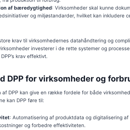
on af bæredygtighed
: Virksomheder skal kunne doku
sinitiativer og miljøstandarder, hvilket kan inkludere ce
r store krav til virksomhedernes datahåndtering og compl
 virksomheder investerer i de rette systemer og processer 
DPP’s krav effektivt.
ed DPP for virksomheder og forbr
 af DPP kan give en række fordele for både virksomhed
e kan DPP føre til:
vitet
: Automatisering af produktdata og digitalisering a
stninger og forbedre effektiviteten.