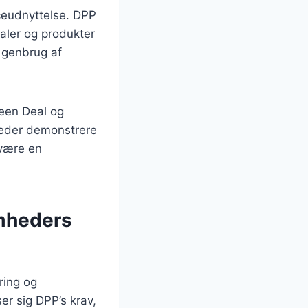
ceudnyttelse. DPP
aler og produkter
 genbrug af
een Deal og
heder demonstrere
 være en
omheders
ring og
er sig DPP’s krav,