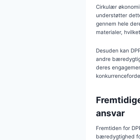
Cirkulær økonomi
understøtter dett
gennem hele deres
materialer, hvilke
Desuden kan DPP 
andre bæredygtig
deres engagement
konkurrencefordel
Fremtidig
ansvar
Fremtiden for DPP
bæredygtighed for