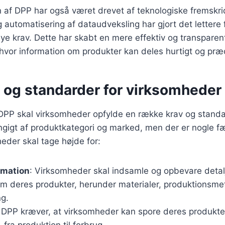
af DPP har også været drevet af teknologiske fremskridt
 automatisering af dataudveksling har gjort det lettere
ye krav. Dette har skabt en mere effektiv og transparen
vor information om produkter kan deles hurtigt og præc
v og standarder for virksomheder
 DPP skal virksomheder opfylde en række krav og standa
gigt af produktkategori og marked, men der er nogle fæ
eder skal tage højde for:
rmation
: Virksomheder skal indsamle og opbevare deta
om deres produkter, herunder materialer, produktionsme
ng.
: DPP kræver, at virksomheder kan spore deres produkt
 fra produktion til forbrug.