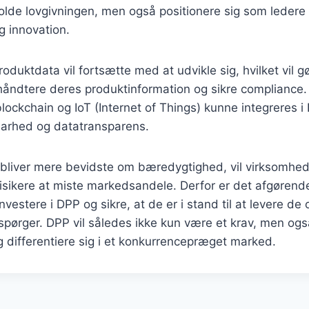
holde lovgivningen, men også positionere sig som ledere 
 innovation.
produktdata vil fortsætte med at udvikle sig, hvilket vil gø
håndtere deres produktinformation og sikre compliance.
lockchain og IoT (Internet of Things) kunne integreres 
barhed og datatransparens.
bliver mere bevidste om bæredygtighed, vil virksomhede
isikere at miste markedsandele. Derfor er det afgørende
vestere i DPP og sikre, at de er i stand til at levere de
spørger. DPP vil således ikke kun være et krav, men ogs
 differentiere sig i et konkurrencepræget marked.