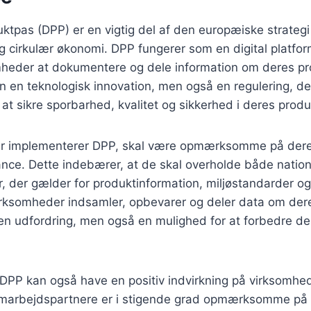
uktpas (DPP) er en vigtig del af den europæiske strategi
 cirkulær økonomi. DPP fungerer som en digital platfor
omheder at dokumentere og dele information om deres pr
 en teknologisk innovation, men også en regulering, der s
t sikre sporbarhed, kvalitet og sikkerhed i deres produ
r implementerer DPP, skal være opmærksomme på dere
iance. Dette indebærer, at de skal overholde både natio
r, der gælder for produktinformation, miljøstandarder 
irksomheder indsamler, opbevarer og deler data om der
 en udfordring, men også en mulighed for at forbedre d
DPP kan også have en positiv indvirkning på virksom
amarbejdspartnere er i stigende grad opmærksomme på