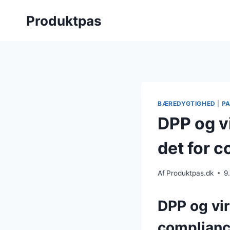
Skip
Produktpas
to
content
BÆREDYGTIGHED
|
P
DPP og v
det for 
Af
Produktpas.dk
9
DPP og vir
complian