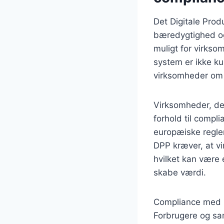
Det Digitale Prod
bæredygtighed og
muligt for virks
system er ikke kun
virksomheder om a
Virksomheder, de
forhold til compl
europæiske regle
DPP kræver, at v
hvilket kan være
skabe værdi.
Compliance med 
Forbrugere og s