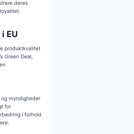
trere deres
oyalitet.
 i EU
e produktkvalitet
’s Green Deal,
 en
e og myndigheder
t for
rbedring i forhold
ere.