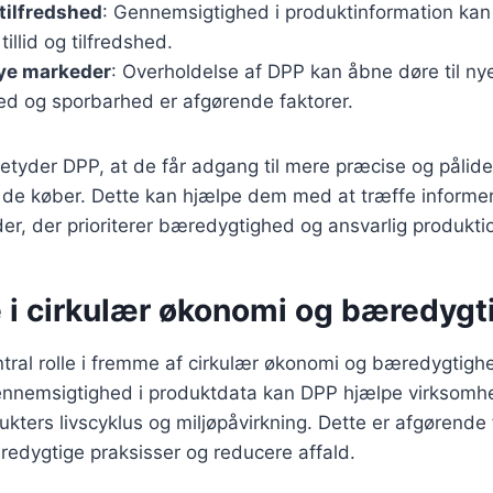
tilfredshed
: Gennemsigtighed i produktinformation kan
illid og tilfredshed.
nye markeder
: Overholdelse af DPP kan åbne døre til ny
d og sporbarhed er afgørende faktorer.
etyder DPP, at de får adgang til mere præcise og pålide
 de køber. Dette kan hjælpe dem med at træffe informe
er, der prioriterer bæredygtighed og ansvarlig produkti
e i cirkulær økonomi og bæredyg
ntral rolle i fremme af cirkulær økonomi og bæredygtighe
nnemsigtighed i produktdata kan DPP hjælpe virksomh
ukters livscyklus og miljøpåvirkning. Dette er afgørende
edygtige praksisser og reducere affald.