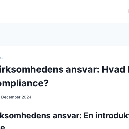
AS
irksomhedens ansvar: Hvad 
compliance?
. December 2024
ksomhedens ansvar: En introdukti
ce