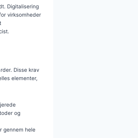
. Digitalisering
 for virksomheder
t
ist.
rder. Disse krav
lles elementer,
ljerede
toder og
er gennem hele