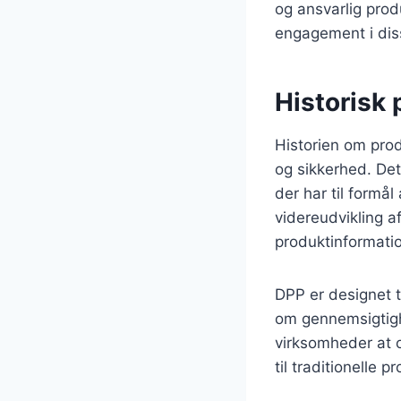
og ansvarlig pro
engagement i disse
Historisk 
Historien om prod
og sikkerhed. Det
der har til form
videreudvikling af
produktinformati
DPP er designet 
om gennemsigtighe
virksomheder at o
til traditionelle