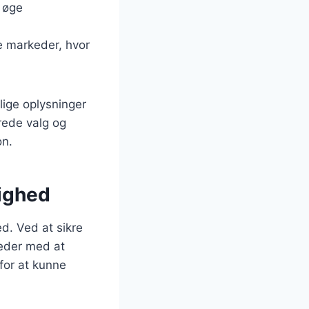
 øge
e markeder, hvor
lige oplysninger
rede valg og
on.
tighed
d. Ved at sikre
eder med at
 for at kunne