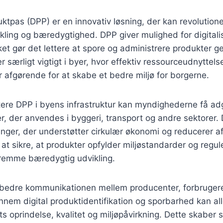
uktpas (DPP) er en innovativ løsning, der kan revolution
ling og bæredygtighed. DPP giver mulighed for digitalis
ket gør det lettere at spore og administrere produkter 
er særligt vigtigt i byer, hvor effektiv ressourceudnyttels
afgørende for at skabe et bedre miljø for borgerne.
ere DPP i byens infrastruktur kan myndighederne få adg
, der anvendes i byggeri, transport og andre sektorer. D
nger, der understøtter cirkulær økonomi og reducerer a
t sikre, at produkter opfylder miljøstandarder og reguler
 fremme bæredygtig udvikling.
bedre kommunikationen mellem producenter, forbruger
em digital produktidentifikation og sporbarhed kan all
ts oprindelse, kvalitet og miljøpåvirkning. Dette skaber 