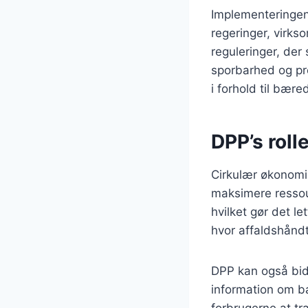
Implementeringen
regeringer, virks
reguleringer, der 
sporbarhed og pro
i forhold til bær
DPP’s roll
Cirkulær økonomi 
maksimere ressou
hvilket gør det l
hvor affaldshåndt
DPP kan også bidr
information om bæ
forbrugerne at tr