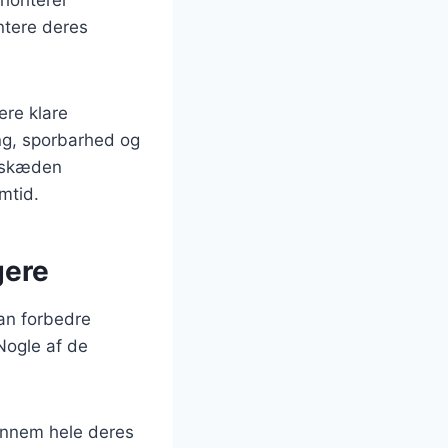
tere deres
ere klare
ing, sporbarhed og
ngskæden
mtid.
gere
an forbedre
Nogle af de
ennem hele deres