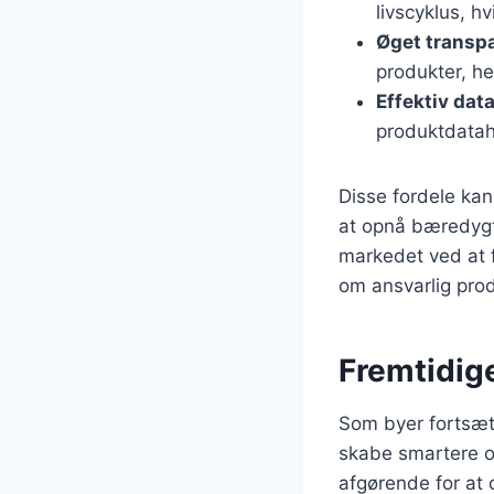
livscyklus, h
Øget transp
produkter, he
Effektiv dat
produktdatahå
Disse fordele kan
at opnå bæredygt
markedet ved at 
om ansvarlig prod
Fremtidige
Som byer fortsætte
skabe smartere og
afgørende for at