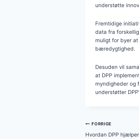
understøtte innov
Fremtidige initia
data fra forskelli
muligt for byer a
bæredygtighed.
Desuden vil samar
at DPP implement
myndigheder og fo
understøtter DPP
Post
FORRIGE
Hvordan DPP hjælper 
navigation