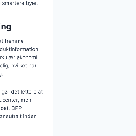
e smartere byer.
ing
 at fremme
oduktinformation
irkulær økonomi.
lig, hvilket har
g.
 gør det lettere at
ducenter, men
ljøet. DPP
aneutralt inden