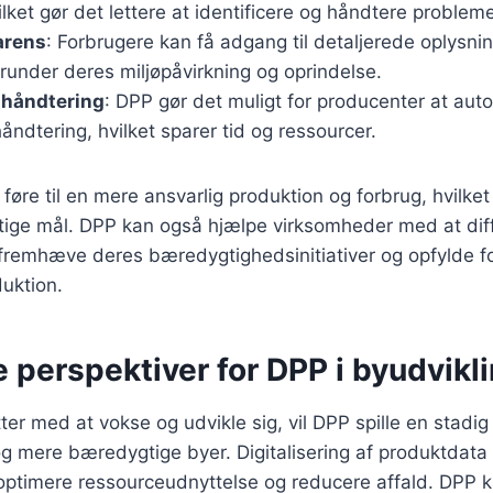
vilket gør det lettere at identificere og håndtere probleme
arens
: Forbrugere kan få adgang til detaljerede oplysni
runder deres miljøpåvirkning og oprindelse.
ahåndtering
: DPP gør det muligt for producenter at aut
ndtering, hvilket sparer tid og ressourcer.
 føre til en mere ansvarlig produktion og forbrug, hvilket
ige mål. DPP kan også hjælpe virksomheder med at diff
fremhæve deres bæredygtighedsinitiativer og opfylde f
uktion.
 perspektiver for DPP i byudvikl
r med at vokse og udvikle sig, vil DPP spille en stadig vi
 mere bæredygtige byer. Digitalisering af produktdata 
 optimere ressourceudnyttelse og reducere affald. DPP 