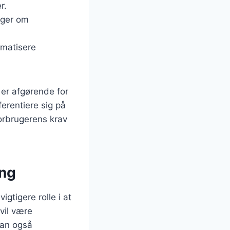
r.
nger om
omatisere
 er afgørende for
erentiere sig på
orbrugerens krav
ing
gtigere rolle i at
vil være
kan også