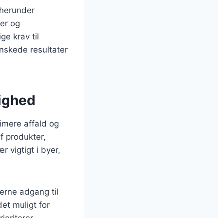
 herunder
der og
ge krav til
nskede resultater
tighed
imere affald og
f produkter,
 vigtigt i byer,
erne adgang til
et muligt for
ioriterer