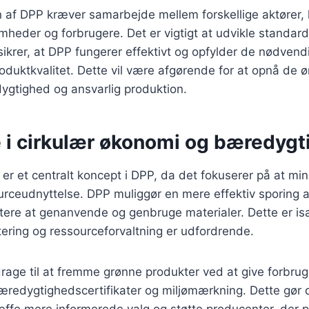
 af DPP kræver samarbejde mellem forskellige aktører,
omheder og forbrugere. Det er vigtigt at udvikle standar
sikrer, at DPP fungerer effektivt og opfylder de nødvendi
duktkvalitet. Dette vil være afgørende for at opnå de ø
edygtighed og ansvarlig produktion.
e i cirkulær økonomi og bæredyg
er et centralt koncept i DPP, da det fokuserer på at min
rceudnyttelse. DPP muliggør en mere effektiv sporing a
ettere at genanvende og genbruge materialer. Dette er især
ering og ressourceforvaltning er udfordrende.
age til at fremme grønne produkter ved at give forbrug
redygtighedscertifikater og miljømærkning. Dette gør d
æffe mere informerede valg og støtte producenter, der pr