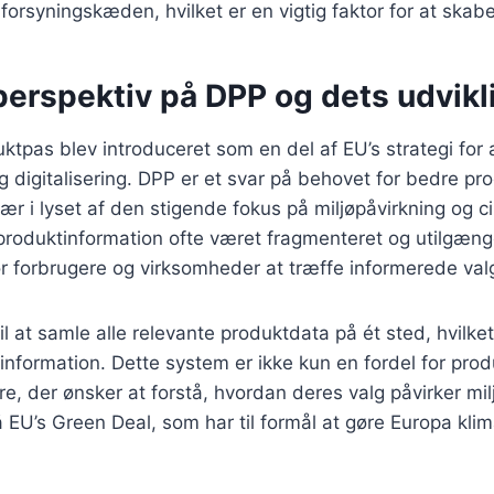
 forsyningskæden, hvilket er en vigtig faktor for at skab
perspektiv på DPP og dets udvikl
uktpas blev introduceret som en del af EU’s strategi for
digitalisering. DPP er et svar på behovet for bedre pr
ær i lyset af den stigende fokus på miljøpåvirkning og c
 produktinformation ofte været fragmenteret og utilgænge
or forbrugere og virksomheder at træffe informerede val
l at samle alle relevante produktdata på ét sted, hvilket
 information. Dette system er ikke kun en fordel for pro
re, der ønsker at forstå, hvordan deres valg påvirker mi
 EU’s Green Deal, som har til formål at gøre Europa klim