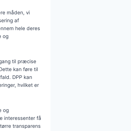
ere måden, vi
ering af
gennem hele deres
e og
ang til præcise
ette kan føre til
ffald. DPP kan
inger, hvilket er
e og
e interessenter få
større transparens