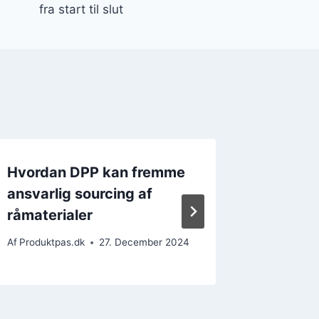
fra start til slut
Hvordan DPP kan fremme
Det Dig
ansvarlig sourcing af
(DPP):
råmaterialer
for ans
Af
Produktpas.dk
27. December 2024
Af
Produkt