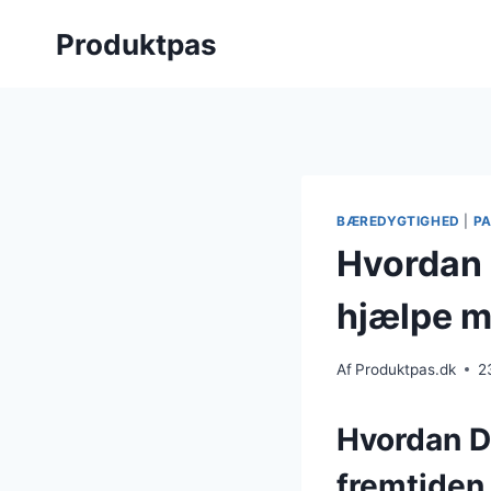
Skip
Produktpas
to
content
BÆREDYGTIGHED
|
P
Hvordan 
hjælpe m
Af
Produktpas.dk
2
Hvordan DP
fremtiden