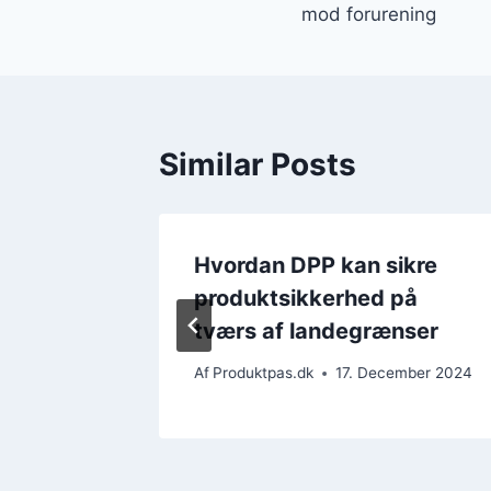
mod forurening
Similar Posts
drer
Hvordan DPP kan sikre
e i e-
produktsikkerhed på
tværs af landegrænser
ember 2024
Af
Produktpas.dk
17. December 2024