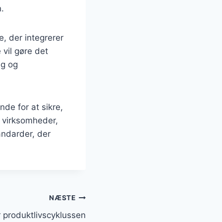
.
e, der integrerer
 vil gøre det
ng og
de for at sikre,
 virksomheder,
andarder, der
NÆSTE
 produktlivscyklussen